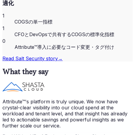
適化
1
COGSの単一指標
1
CFOとDevOpsで共有するCOGSの標準化指標
0
Attribute™導入に必要なコード変更・タグ付け
Read
Salt Security
story
→
What they say
Attribute™'s platform is truly unique. We now have
crystal-clear visibility into our cloud spend at the
workload and tenant level, and that insight has already
led to actionable savings and powerful insights as we
further scale our service.