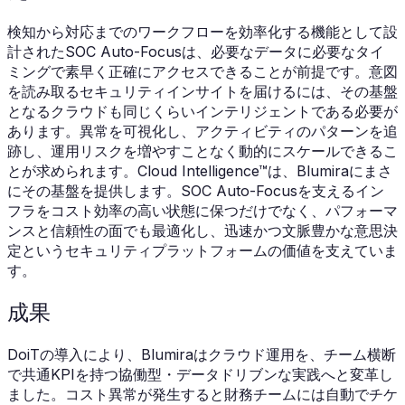
検知から対応までのワークフローを効率化する機能として設
計されたSOC Auto-Focusは、必要なデータに必要なタイ
ミングで素早く正確にアクセスできることが前提です。意図
を読み取るセキュリティインサイトを届けるには、その基盤
となるクラウドも同じくらいインテリジェントである必要が
あります。異常を可視化し、アクティビティのパターンを追
跡し、運用リスクを増やすことなく動的にスケールできるこ
とが求められます。Cloud Intelligence™は、Blumiraにまさ
にその基盤を提供します。SOC Auto-Focusを支えるイン
フラをコスト効率の高い状態に保つだけでなく、パフォーマ
ンスと信頼性の面でも最適化し、迅速かつ文脈豊かな意思決
定というセキュリティプラットフォームの価値を支えていま
す。
成果
DoiTの導入により、Blumiraはクラウド運用を、チーム横断
で共通KPIを持つ協働型・データドリブンな実践へと変革し
ました。コスト異常が発生すると財務チームには自動でチケ