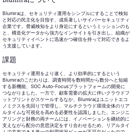
Blumiraは、セキュリティ運用をシンプルにすることで検知
と対応の民主化を目指す、成長著しいサイバーセキュリティ
企業です。脅威検知をより身近にするというミッションのも
と、構造化データから強力なインサイトを引き出し、組織が
セキュリティイベントに迅速かつ確信を持って対応できるよ
う支援しています。
課題
セキュリティ運用をより速く、より効率的にするという
Blumiraのこだわりは、調査時間を数時間から数分へと短縮
する新機能、SOC Auto-Focusプラットフォームの開発に
つながりました。一方で、顧客需要の拡大に伴いクラウドフ
ットプリントがスケールするなか、Blumiraはユニットエコ
ノミクスを先回りで管理し、マルチクラウド環境全体のリア
ルタイムな可視化を高める必要性を認識しました。エンジニ
アリングと財務の両チームには、イノベーションを継続的に
支えながら配分の意思決定をすり合わせるため、リアルタイ
ムで共有できる単一の利用状況ビューが不可欠だったので