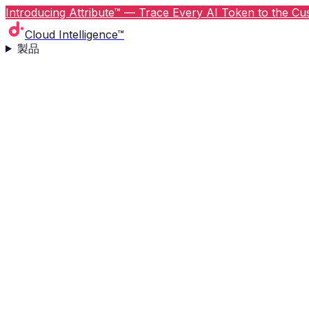
Introducing Attribute™ — Trace Every AI Token to the Cus
Cloud Intelligence™
製品