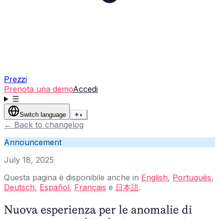
Prezzi
Prenota una demo
Accedi
☰
Switch language
☀
◐
←
Back to changelog
Announcement
July 18, 2025
Questa pagina è disponibile anche in
English
,
Português
,
Deutsch
,
Español
,
Français
e
日本語
.
Nuova esperienza per le anomalie di