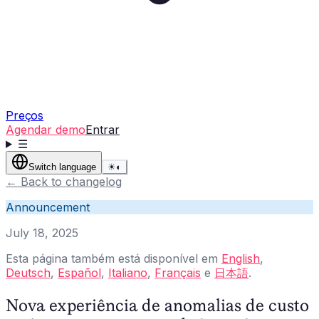
Preços
Agendar demo
Entrar
☰
Switch language
☀
◐
←
Back to changelog
Announcement
July 18, 2025
Esta página também está disponível em
English
,
Deutsch
,
Español
,
Italiano
,
Français
e
日本語
.
Nova experiência de anomalias de custo