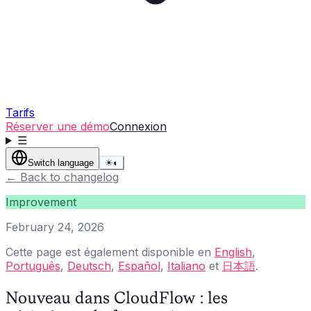
Tarifs
Réserver une démo
Connexion
☰
Switch language
☀
◐
←
Back to changelog
Improvement
February 24, 2026
Cette page est également disponible en
English
,
Português
,
Deutsch
,
Español
,
Italiano
et
日本語
.
Nouveau dans CloudFlow : les