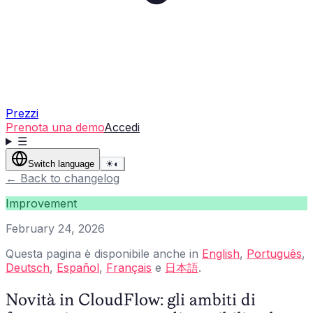
Prezzi
Prenota una demo
Accedi
☰
Switch language
☀
◐
←
Back to changelog
Improvement
February 24, 2026
Questa pagina è disponibile anche in
English
,
Português
,
Deutsch
,
Español
,
Français
e
日本語
.
Novità in CloudFlow: gli ambiti di