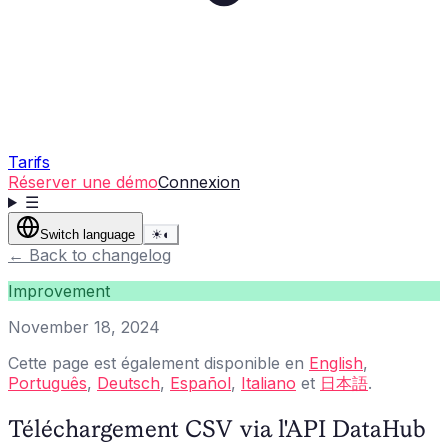
Tarifs
Réserver une démo
Connexion
☰
Switch language
☀
◐
←
Back to changelog
Improvement
November 18, 2024
Cette page est également disponible en
English
,
Português
,
Deutsch
,
Español
,
Italiano
et
日本語
.
Téléchargement CSV via l'API DataHub