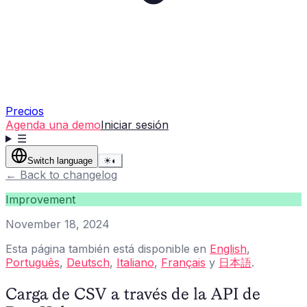
Precios
Agenda una demo
Iniciar sesión
☰
Switch language
☀
◐
←
Back to changelog
Improvement
November 18, 2024
Esta página también está disponible en
English
,
Português
,
Deutsch
,
Italiano
,
Français
y
日本語
.
Carga de CSV a través de la API de