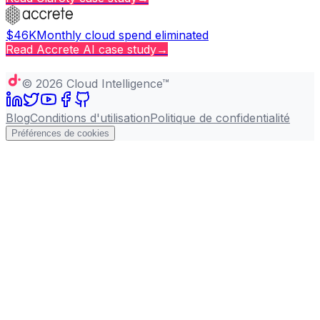
$46K
Monthly cloud spend eliminated
Read
Accrete AI
case study
→
Copy page
©
2026
Cloud Intelligence™
Blog
Conditions d'utilisation
Politique de confidentialité
Préférences de cookies