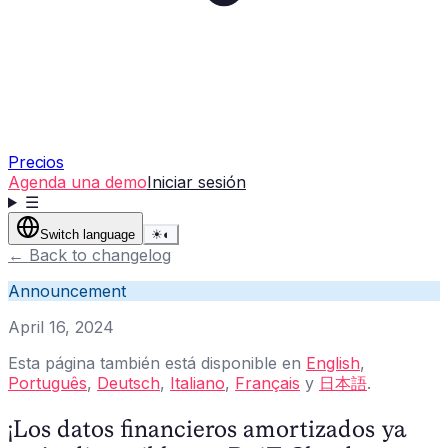
Precios
Agenda una demo
Iniciar sesión
☰
Switch language
☀
◐
←
Back to changelog
Announcement
April 16, 2024
Esta página también está disponible en
English
,
Português
,
Deutsch
,
Italiano
,
Français
y
日本語
.
¡Los datos financieros amortizados ya