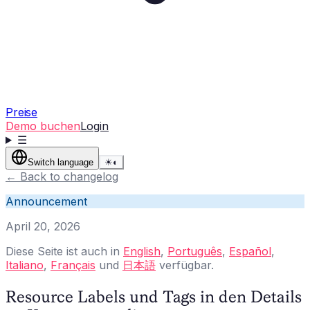
Preise
Demo buchen
Login
☰
Switch language
☀
◐
←
Back to changelog
Announcement
April 20, 2026
Diese Seite ist auch in
English
,
Português
,
Español
,
Italiano
,
Français
und
日本語
verfügbar.
Resource Labels und Tags in den Details