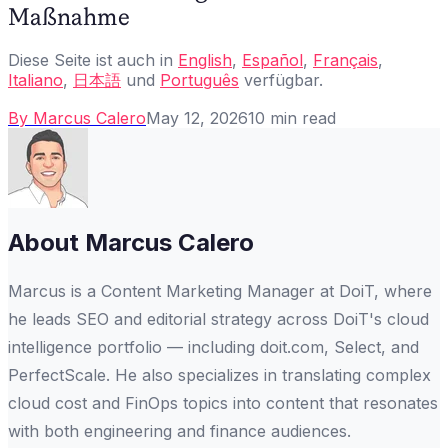
Maßnahme
Diese Seite ist auch in
English
,
Español
,
Français
,
Italiano
,
日本語
und
Português
verfügbar.
By
Marcus Calero
May 12, 2026
10
min read
About
Marcus Calero
Marcus is a Content Marketing Manager at DoiT, where
he leads SEO and editorial strategy across DoiT's cloud
intelligence portfolio — including doit.com, Select, and
PerfectScale. He also specializes in translating complex
cloud cost and FinOps topics into content that resonates
with both engineering and finance audiences.