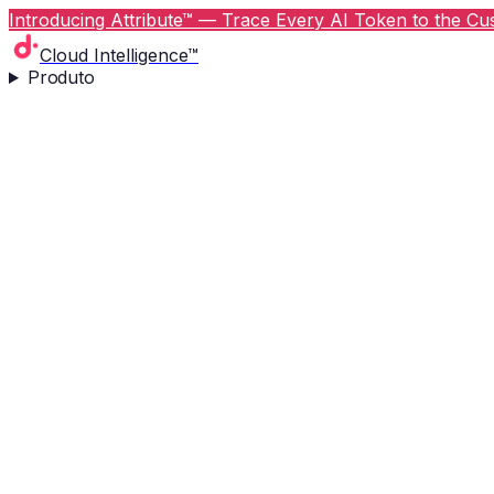
Introducing Attribute™ — Trace Every AI Token to the Cus
Cloud Intelligence™
Produto