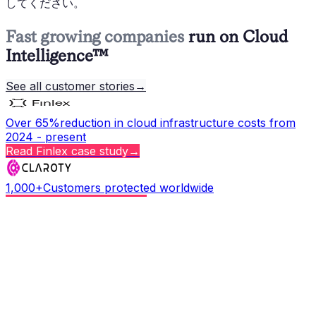
してください。
Fast growing companies
run on Cloud
Intelligence™
See all customer stories
→
Over 65%
reduction in cloud infrastructure costs from
2024 - present
Read
Finlex
case study
→
1,000+
Customers protected worldwide
Read
Claroty
case study
→
$46K
Monthly cloud spend eliminated
Read
Accrete AI
case study
→
Copy page
©
2026
Cloud Intelligence™