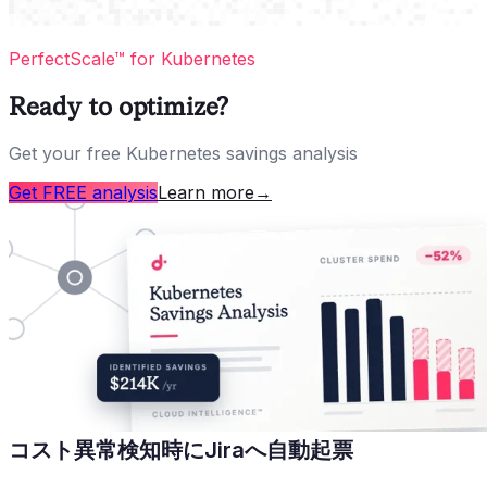
PerfectScale™ for Kubernetes
Ready to optimize?
Get your free Kubernetes savings analysis
Get FREE analysis
Learn more
→
コスト異常検知時にJiraへ自動起票