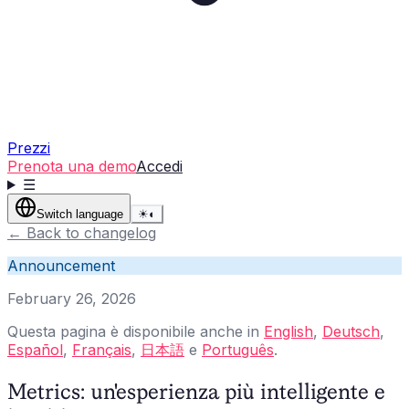
Prezzi
Prenota una demo
Accedi
☰
Switch language
☀
◐
←
Back to changelog
Announcement
February 26, 2026
Questa pagina è disponibile anche in
English
,
Deutsch
,
Español
,
Français
,
日本語
e
Português
.
Metrics: un'esperienza più intelligente e