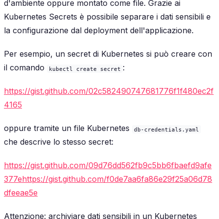
d'ambiente oppure montato come file. Grazie ai
Kubernetes Secrets è possibile separare i dati sensibili e
la configurazione dal deployment dell'applicazione.
Per esempio, un secret di Kubernetes si può creare con
il comando
:
kubectl create secret
https://gist.github.com/02c582490747681776f1f480ec2f
4165
oppure tramite un file Kubernetes
db-credentials.yaml
che descrive lo stesso secret:
https://gist.github.com/09d76dd562fb9c5bb6fbaefd9afe
377ehttps://gist.github.com/f0de7aa6fa86e29f25a06d78
dfeeae5e
Attenzione: archiviare dati sensibili in un Kubernetes