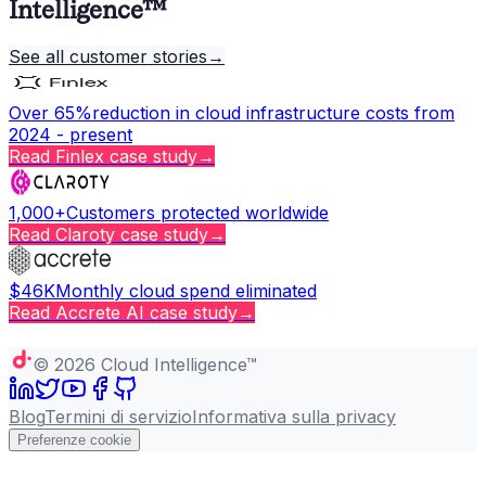
Intelligence™
See all customer stories
→
Over 65%
reduction in cloud infrastructure costs from
2024 - present
Read
Finlex
case study
→
1,000+
Customers protected worldwide
Read
Claroty
case study
→
$46K
Monthly cloud spend eliminated
Read
Accrete AI
case study
→
Copy page
©
2026
Cloud Intelligence™
Blog
Termini di servizio
Informativa sulla privacy
Preferenze cookie