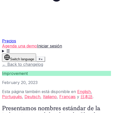
Precios
Agenda una demo
Iniciar sesión
☰
Switch language
☀
◐
←
Back to changelog
Improvement
February 20, 2023
Esta página también está disponible en
English
,
Português
,
Deutsch
,
Italiano
,
Français
y
日本語
.
Presentamos nombres estándar de la