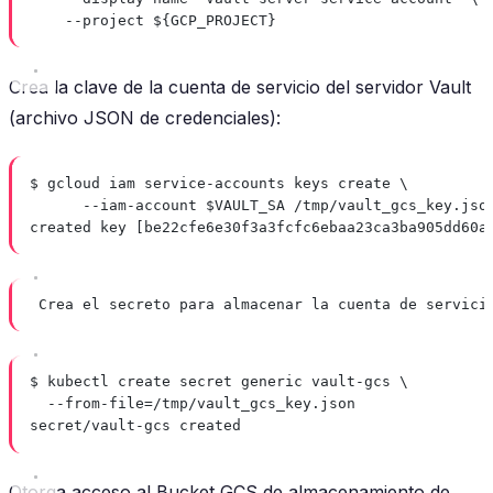
--project ${GCP_PROJECT}
Crea la clave de la cuenta de servicio del servidor Vault
(archivo JSON de credenciales):
$ gcloud iam service-accounts keys create \
--iam-account $VAULT_SA /tmp/vault_gcs_key.jso
created key [be22cfe6e30f3a3fcfc6ebaa23ca3ba905dd60a
Crea el secreto para almacenar la cuenta de servici
$ kubectl create secret generic vault-gcs \
--from-file=/tmp/vault_gcs_key.json
secret/vault-gcs created
Otorga acceso al Bucket GCS de almacenamiento de