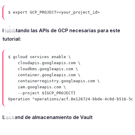
$ export GCP_PROJECT=<your_project_id>
Habilitando las APIs de GCP necesarias para este
tutorial:
$ gcloud services enable \
cloudapis.googleapis.com \
cloudkms.googleapis.com \
container.googleapis.com \
containerregistry.googleapis.com \
iam.googleapis.com \
--project ${GCP_PROJECT}
Operation "operations/acf.8e126724-bbde-4c0d-b516-5d
Backend de almacenamiento de Vault