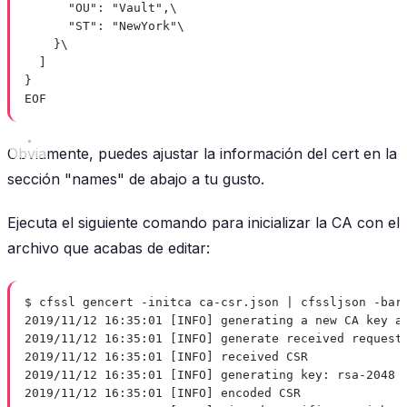
"OU": "Vault",\
"ST": "NewYork"\
}\
]
}
EOF
Obviamente, puedes ajustar la información del cert en la
sección "names" de abajo a tu gusto.
Ejecuta el siguiente comando para inicializar la CA con el
archivo que acabas de editar:
$ cfssl gencert -initca ca-csr.json | cfssljson -bar
2019/11/12 16:35:01 [INFO] generating a new CA key a
2019/11/12 16:35:01 [INFO] generate received request
2019/11/12 16:35:01 [INFO] received CSR
2019/11/12 16:35:01 [INFO] generating key: rsa-2048
2019/11/12 16:35:01 [INFO] encoded CSR