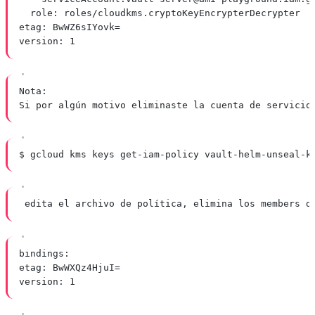
role: roles/cloudkms.cryptoKeyEncrypterDecrypter
etag: BwWZ6sIYovk=
version: 1
Nota:
Si por algún motivo eliminaste la cuenta de servicio
$ gcloud kms keys get-iam-policy vault-helm-unseal-k
edita el archivo de política, elimina los members d
bindings:
etag: BwWXQz4HjuI=
version: 1