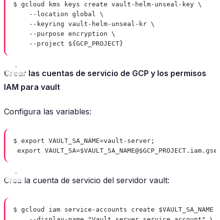
$ gcloud kms keys create vault-helm-unseal-key \
--location global \
--keyring vault-helm-unseal-kr \
--purpose encryption \
--project ${GCP_PROJECT}
Crear las cuentas de servicio de GCP y los permisos
IAM para vault
Configura las variables:
$ export VAULT_SA_NAME=vault-server;
export VAULT_SA=$VAULT_SA_NAME@$GCP_PROJECT.iam.gse
Crea la cuenta de servicio del servidor vault:
$ gcloud iam service-accounts create $VAULT_SA_NAME 
--display-name "Vault server service account" \