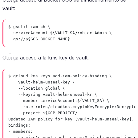
vault:
$ gsutil iam ch \
serviceAccount:${VAULT_SA}:objectAdmin \
gs://${GCS_BUCKET_NAME}
Otorga acceso a la kms key de vault:
$ gcloud kms keys add-iam-policy-binding \
vault-helm-unseal-key \
--location global \
--keyring vault-helm-unseal-kr \
--member serviceAccount:${VAULT_SA} \
--role roles/cloudkms.cryptoKeyEncrypterDecrypte
--project ${GCP_PROJECT}
Updated IAM policy for key [vault-helm-unseal-key].
bindings:
- members:
- serviceAccount:
vault-server@ami-playground.iam.g