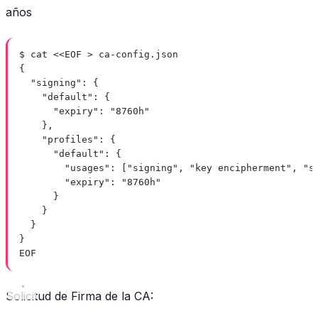
años
$ cat <<EOF > ca-config.json
{
"signing": {
"default": {
"expiry": "8760h"
},
"profiles": {
"default": {
"usages": ["signing", "key encipherment", "s
"expiry": "8760h"
}
}
}
}
EOF
Solicitud de Firma de la CA: