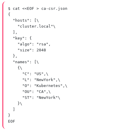
$ cat <<EOF > ca-csr.json
{
"hosts": [\
"cluster.local"\
],
"key": {
"algo": "rsa",
"size": 2048
},
"names": [\
{\
"C": "US",\
"L": "NewYork",\
"O": "Kubernetes",\
"OU": "CA",\
"ST": "NewYork"\
}\
]
}
EOF