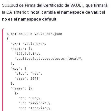
Solicitud de Firma del Certificado de VAULT, que firmará
la CA anterior:
nota: cambia el namespace de vault si
no es el namespace default
$ cat <<EOF > vault-csr.json
{
"CN": "Vault-GKE",
"hosts": [\
"127.0.0.1",\
"vault.default.svc.cluster.local"\
],
"key": {
"algo": "rsa",
"size": 2048
},
"names": [\
{\
"C": "US",\
"L": "NewYork",\
"O": "Innovia",\