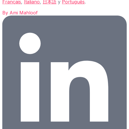
Français
,
Italiano
,
日本語
y
Português
.
By
Ami Mahloof