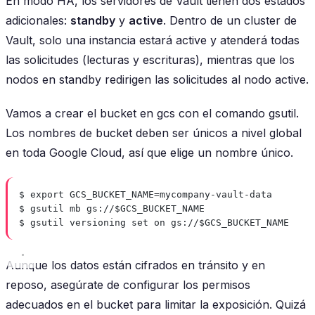
En modo HA, los servidores de Vault tienen dos estados
adicionales:
standby
y
active
. Dentro de un cluster de
Vault, solo una instancia estará
active
y atenderá todas
las solicitudes (lecturas y escrituras), mientras que los
nodos en
standby
redirigen las solicitudes al nodo
active
.
Vamos a crear el bucket en gcs con el comando gsutil.
Los nombres de bucket deben ser únicos a nivel global
en toda Google Cloud, así que elige un nombre único.
$ export GCS_BUCKET_NAME=mycompany-vault-data
$ gsutil mb gs://$GCS_BUCKET_NAME
$ gsutil versioning set on gs://$GCS_BUCKET_NAME
Aunque los datos están cifrados en tránsito y en
reposo, asegúrate de configurar los permisos
adecuados en el bucket para limitar la exposición. Quizá