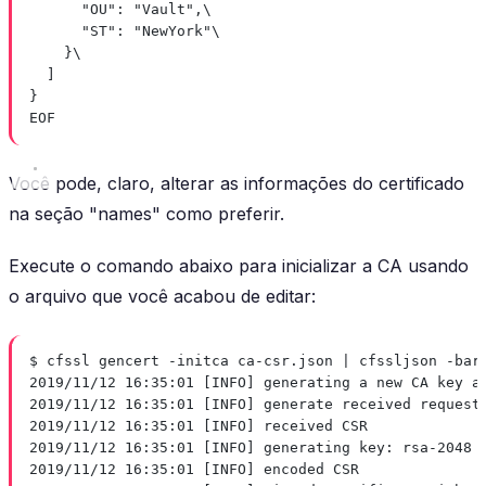
"OU": "Vault",\
"ST": "NewYork"\
}\
]
}
EOF
Você pode, claro, alterar as informações do certificado
na seção "names" como preferir.
Execute o comando abaixo para inicializar a CA usando
o arquivo que você acabou de editar:
$ cfssl gencert -initca ca-csr.json | cfssljson -bar
2019/11/12 16:35:01 [INFO] generating a new CA key a
2019/11/12 16:35:01 [INFO] generate received request
2019/11/12 16:35:01 [INFO] received CSR
2019/11/12 16:35:01 [INFO] generating key: rsa-2048
2019/11/12 16:35:01 [INFO] encoded CSR