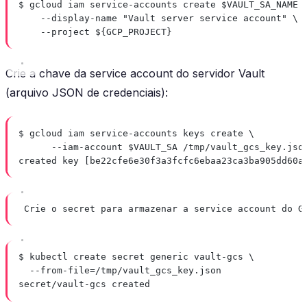
$ gcloud iam service-accounts create $VAULT_SA_NAME 
--display-name "Vault server service account" \
--project ${GCP_PROJECT}
Crie a chave da service account do servidor Vault
(arquivo JSON de credenciais):
$ gcloud iam service-accounts keys create \
--iam-account $VAULT_SA /tmp/vault_gcs_key.jso
created key [be22cfe6e30f3a3fcfc6ebaa23ca3ba905dd60a
Crie o secret para armazenar a service account do G
$ kubectl create secret generic vault-gcs \
--from-file=/tmp/vault_gcs_key.json
secret/vault-gcs created