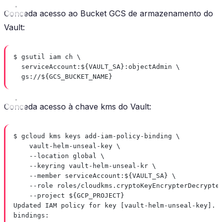
Conceda acesso ao Bucket GCS de armazenamento do
Vault:
$ gsutil iam ch \
serviceAccount:${VAULT_SA}:objectAdmin \
gs://${GCS_BUCKET_NAME}
Conceda acesso à chave kms do Vault:
$ gcloud kms keys add-iam-policy-binding \
vault-helm-unseal-key \
--location global \
--keyring vault-helm-unseal-kr \
--member serviceAccount:${VAULT_SA} \
--role roles/cloudkms.cryptoKeyEncrypterDecrypte
--project ${GCP_PROJECT}
Updated IAM policy for key [vault-helm-unseal-key].
bindings: