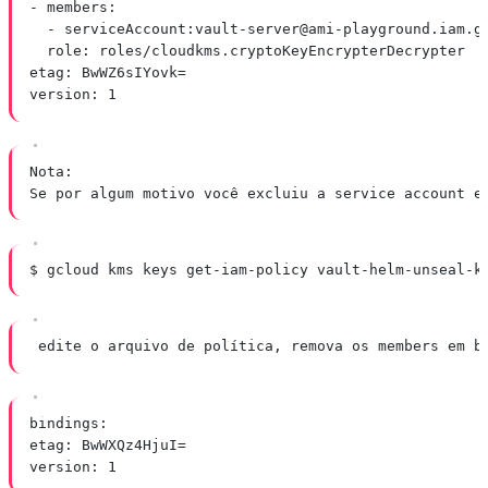
- members:
- serviceAccount:
vault-server@ami-playground.iam.g
role: roles/cloudkms.cryptoKeyEncrypterDecrypter
etag: BwWZ6sIYovk=
version: 1
Nota:
Se por algum motivo você excluiu a service account e
$ gcloud kms keys get-iam-policy vault-helm-unseal-k
edite o arquivo de política, remova os members em b
bindings:
etag: BwWXQz4HjuI=
version: 1