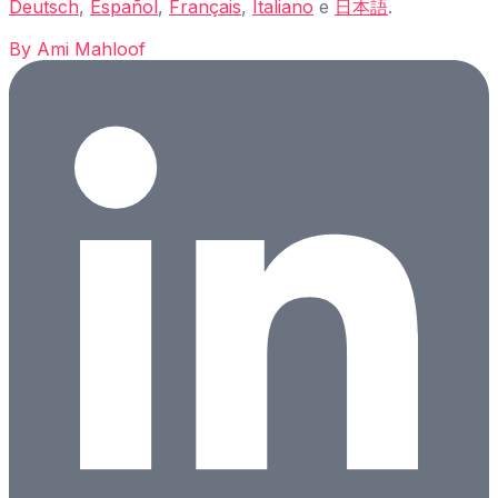
Deutsch
,
Español
,
Français
,
Italiano
e
日本語
.
By
Ami Mahloof