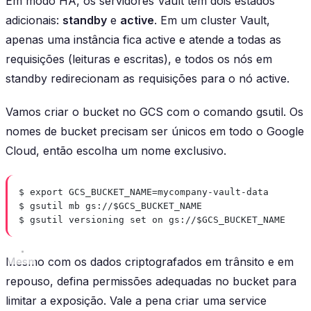
Em modo HA, os servidores Vault têm dois estados
adicionais:
standby
e
active
. Em um cluster Vault,
apenas uma instância fica
active
e atende a todas as
requisições (leituras e escritas), e todos os nós em
standby
redirecionam as requisições para o nó
active
.
Vamos criar o bucket no GCS com o comando gsutil. Os
nomes de bucket precisam ser únicos em todo o Google
Cloud, então escolha um nome exclusivo.
$ export GCS_BUCKET_NAME=mycompany-vault-data
$ gsutil mb gs://$GCS_BUCKET_NAME
$ gsutil versioning set on gs://$GCS_BUCKET_NAME
Mesmo com os dados criptografados em trânsito e em
repouso, defina permissões adequadas no bucket para
limitar a exposição. Vale a pena criar uma service