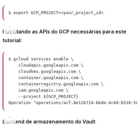
$ export GCP_PROJECT=<your_project_id>
Habilitando as APIs do GCP necessárias para este
tutorial:
$ gcloud services enable \
cloudapis.googleapis.com \
cloudkms.googleapis.com \
container.googleapis.com \
containerregistry.googleapis.com \
iam.googleapis.com \
--project ${GCP_PROJECT}
Operation "operations/acf.8e126724-bbde-4c0d-b516-5d
Backend de armazenamento do Vault