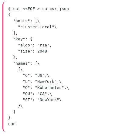
$ cat <<EOF > ca-csr.json
{
"hosts": [\
"cluster.local"\
],
"key": {
"algo": "rsa",
"size": 2048
},
"names": [\
{\
"C": "US",\
"L": "NewYork",\
"O": "Kubernetes",\
"OU": "CA",\
"ST": "NewYork"\
}\
]
}
EOF