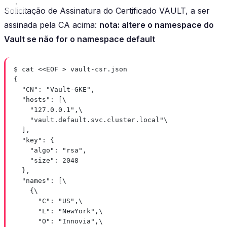
Solicitação de Assinatura do Certificado VAULT, a ser
assinada pela CA acima:
nota: altere o namespace do
Vault se não for o namespace default
$ cat <<EOF > vault-csr.json
{
"CN": "Vault-GKE",
"hosts": [\
"127.0.0.1",\
"vault.default.svc.cluster.local"\
],
"key": {
"algo": "rsa",
"size": 2048
},
"names": [\
{\
"C": "US",\
"L": "NewYork",\
"O": "Innovia",\