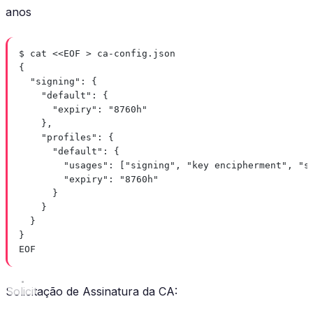
anos
$ cat <<EOF > ca-config.json
{
"signing": {
"default": {
"expiry": "8760h"
},
"profiles": {
"default": {
"usages": ["signing", "key encipherment", "s
"expiry": "8760h"
}
}
}
}
EOF
Solicitação de Assinatura da CA: