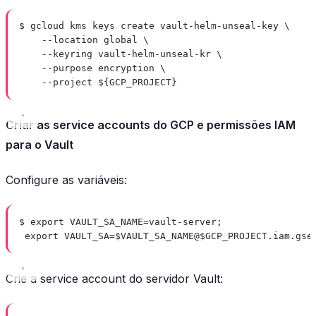
$ gcloud kms keys create vault-helm-unseal-key \
--location global \
--keyring vault-helm-unseal-kr \
--purpose encryption \
--project ${GCP_PROJECT}
Criar as service accounts do GCP e permissões IAM
para o Vault
Configure as variáveis:
$ export VAULT_SA_NAME=vault-server;
export VAULT_SA=$VAULT_SA_NAME@$GCP_PROJECT.iam.gse
Crie a service account do servidor Vault: