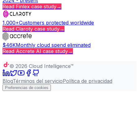
2024 - present
Read
Finlex
case study
→
1,000+
Customers protected worldwide
Read
Claroty
case study
→
$46K
Monthly cloud spend eliminated
Read
Accrete AI
case study
→
Copy page
©
2026
Cloud Intelligence™
Blog
Términos del servicio
Política de privacidad
Preferencias de cookies