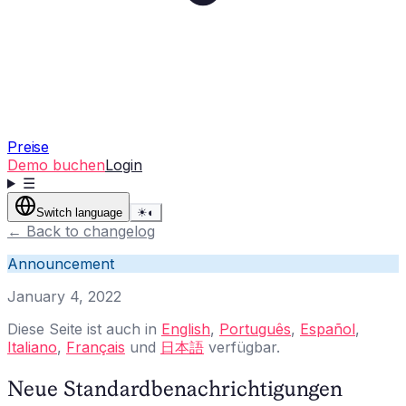
Preise
Demo buchen
Login
☰
Switch language
☀
◐
←
Back to changelog
Announcement
January 4, 2022
Diese Seite ist auch in
English
,
Português
,
Español
,
Italiano
,
Français
und
日本語
verfügbar.
Neue Standardbenachrichtigungen