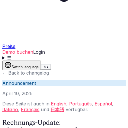
Preise
Demo buchen
Login
☰
Switch language
☀
◐
←
Back to changelog
Announcement
April 10, 2026
Diese Seite ist auch in
English
,
Português
,
Español
,
Italiano
,
Français
und
日本語
verfügbar.
Rechnungs-Update: