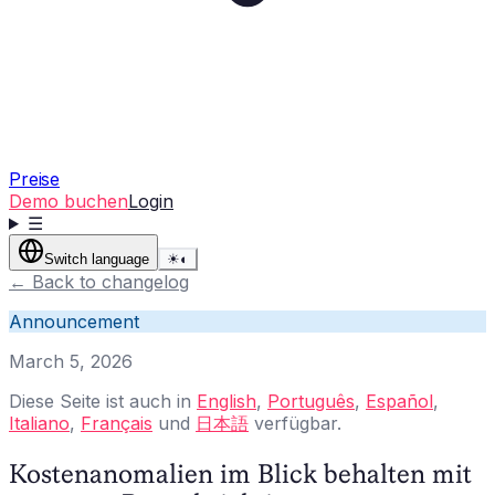
Preise
Demo buchen
Login
☰
Switch language
☀
◐
←
Back to changelog
Announcement
March 5, 2026
Diese Seite ist auch in
English
,
Português
,
Español
,
Italiano
,
Français
und
日本語
verfügbar.
Kostenanomalien im Blick behalten mit