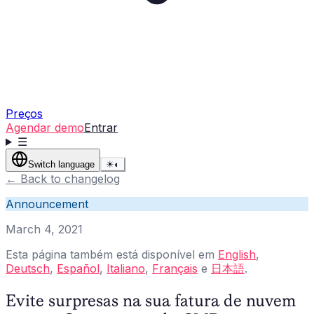
Preços
Agendar demo
Entrar
☰
Switch language
☀
◐
←
Back to changelog
Announcement
March 4, 2021
Esta página também está disponível em
English
,
Deutsch
,
Español
,
Italiano
,
Français
e
日本語
.
Evite surpresas na sua fatura de nuvem