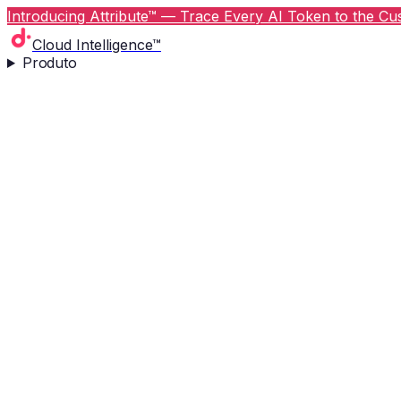
Introducing Attribute™ — Trace Every AI Token to the Cus
Cloud Intelligence™
Produto