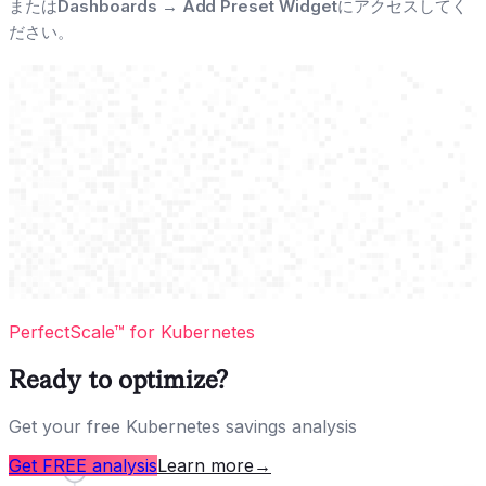
または
Dashboards
→
Add Preset Widget
にアクセスしてく
ださい。
PerfectScale™ for Kubernetes
Ready to optimize?
Get your free Kubernetes savings analysis
Get FREE analysis
Learn more
→