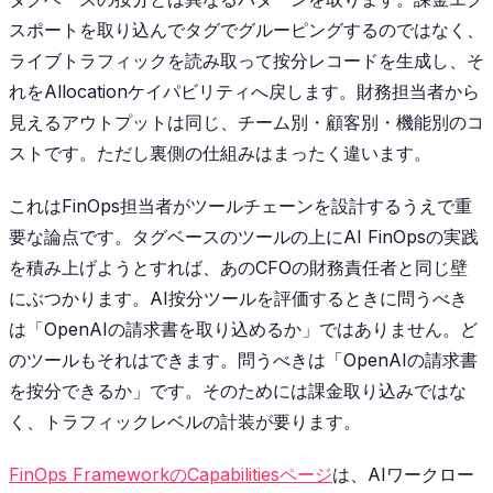
スポートを取り込んでタグでグルーピングするのではなく、
ライブトラフィックを読み取って按分レコードを生成し、そ
れをAllocationケイパビリティへ戻します。財務担当者から
見えるアウトプットは同じ、チーム別・顧客別・機能別のコ
ストです。ただし裏側の仕組みはまったく違います。
これはFinOps担当者がツールチェーンを設計するうえで重
要な論点です。タグベースのツールの上にAI FinOpsの実践
を積み上げようとすれば、あのCFOの財務責任者と同じ壁
にぶつかります。AI按分ツールを評価するときに問うべき
は「OpenAIの請求書を取り込めるか」ではありません。ど
のツールもそれはできます。問うべきは「OpenAIの請求書
を按分できるか」です。そのためには課金取り込みではな
く、トラフィックレベルの計装が要ります。
FinOps FrameworkのCapabilitiesページ
は、AIワークロー