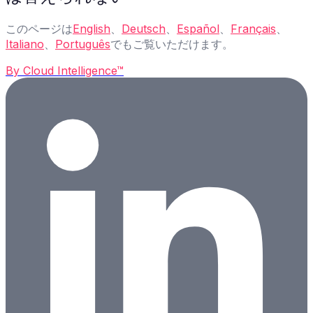
このページは
English
、
Deutsch
、
Español
、
Français
、
Italiano
、
Português
でもご覧いただけます。
By
Cloud Intelligence™