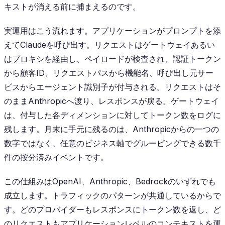
キストが消える前に捕まえるのです。
実運用はこう流れます。アプリケーションがプロンプトを添
えてClaudeを呼び出す。リクエストはゲートウェイあるい
はプロキシを経由し、ペイロードが検査され、認証トークン
から顧客ID、リクエストパスから機能名、呼び出し元サー
ビスからエージェント識別子が付与される。リクエストはそ
のままAnthropicへ渡り、レスポンスが戻る。ゲートウェイ
は、付与した各ディメンションに対してトークン数をログに
残します。月末に手元に残るのは、Anthropicからの一つの
数字ではなく、任意のビジネス軸でグルーピングできる数千
件の按分済みイベントです。
この仕組みはOpenAI、Anthropic、Bedrockのいずれでも
成立します。トラフィックのパターンが共通しているからで
す。どのプロバイダーもレスポンスにトークン数を返し、ど
のリクエストもアプリケーションレベルのコンテキストを運