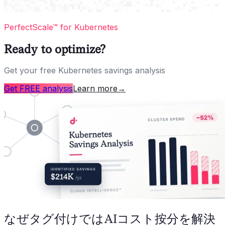
PerfectScale™ for Kubernetes
Ready to optimize?
Get your free Kubernetes savings analysis
Get FREE analysis
Learn more
→
なぜタグ付けではAIコスト按分を解決