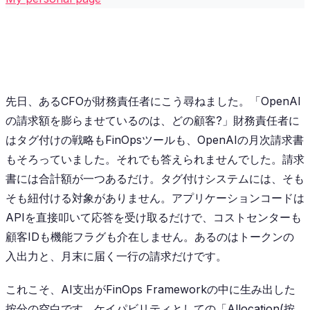
先日、あるCFOが財務責任者にこう尋ねました。「OpenAI
の請求額を膨らませているのは、どの顧客?」財務責任者に
はタグ付けの戦略もFinOpsツールも、OpenAIの月次請求書
もそろっていました。それでも答えられませんでした。請求
書には合計額が一つあるだけ。タグ付けシステムには、そも
そも紐付ける対象がありません。アプリケーションコードは
APIを直接叩いて応答を受け取るだけで、コストセンターも
顧客IDも機能フラグも介在しません。あるのはトークンの
入出力と、月末に届く一行の請求だけです。
これこそ、AI支出がFinOps Frameworkの中に生み出した
按分の空白です。ケイパビリティとしての「Allocation(按