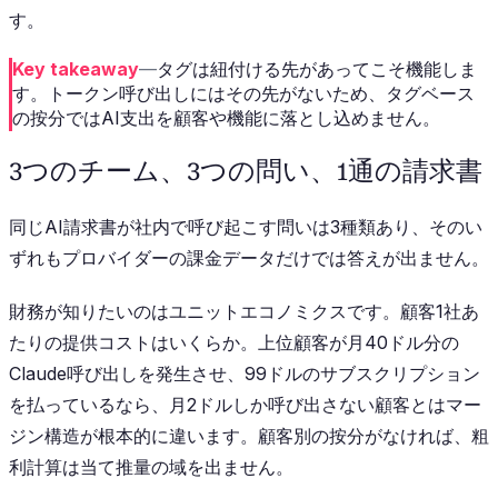
す。
Key takeaway
—
タグは紐付ける先があってこそ機能しま
す。トークン呼び出しにはその先がないため、タグベース
の按分ではAI支出を顧客や機能に落とし込めません。
3つのチーム、3つの問い、1通の請求書
同じAI請求書が社内で呼び起こす問いは3種類あり、そのい
ずれもプロバイダーの課金データだけでは答えが出ません。
財務が知りたいのはユニットエコノミクスです。顧客1社あ
たりの提供コストはいくらか。上位顧客が月40ドル分の
Claude呼び出しを発生させ、99ドルのサブスクリプション
を払っているなら、月2ドルしか呼び出さない顧客とはマー
ジン構造が根本的に違います。顧客別の按分がなければ、粗
利計算は当て推量の域を出ません。