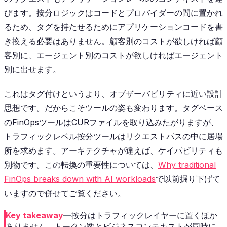
びます。按分ロジックはコードとプロバイダーの間に置かれ
るため、タグを持たせるためにアプリケーションコードを書
き換える必要はありません。顧客別のコストが欲しければ顧
客別に、エージェント別のコストが欲しければエージェント
別に出せます。
これはタグ付けというより、オブザーバビリティに近い設計
思想です。だからこそツールの姿も変わります。タグベース
のFinOpsツールはCURファイルを取り込みたがりますが、
トラフィックレベル按分ツールはリクエストパスの中に居場
所を求めます。アーキテクチャが違えば、ケイパビリティも
別物です。この転換の重要性については、
Why traditional
FinOps breaks down with AI workloads
で以前掘り下げて
いますので併せてご覧ください。
Key takeaway
—
按分はトラフィックレイヤーに置くほか
ありません。トークン数とビジネスコンテキストが同時に