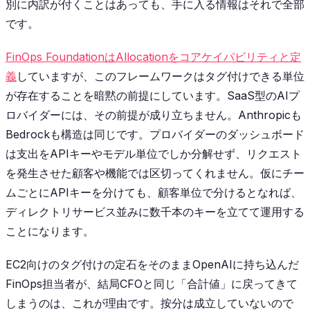
別に内訳が付くことはあっても、手に入る情報はそれで全部
です。
FinOps FoundationはAllocationをコアケイパビリティと定
義
していますが、このフレームワークはタグ付けできる単位
が存在することを暗黙の前提にしています。SaaS型のAIプ
ロバイダーには、その前提が成り立ちません。Anthropicも
Bedrockも構造は同じです。プロバイダーのダッシュボード
は支出をAPIキーやモデル単位でしか分解せず、リクエスト
を発生させた顧客や機能では区切ってくれません。仮にチー
ムごとにAPIキーを分けても、顧客単位で分けるとなれば、
ディレクトリサービス並みに数千本のキーを立てて運用する
ことになります。
EC2向けのタグ付けの定石をそのままOpenAIに持ち込んだ
FinOps担当者が、結局CFOと同じ「合計値」に戻ってきて
しまうのは、これが理由です。按分は成立していないので