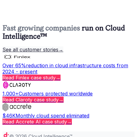
Fast growing companies
run on Cloud
Intelligence™
See all customer stories
→
Over 65%
reduction in cloud infrastructure costs from
2024 - present
Read
Finlex
case study
→
1,000+
Customers protected worldwide
Read
Claroty
case study
→
$46K
Monthly cloud spend eliminated
Read
Accrete AI
case study
→
Copy page
©
2026
Cloud Intelligence™