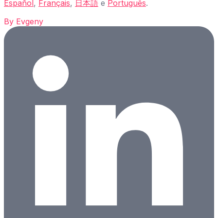
Español
,
Français
,
日本語
e
Português
.
By
Evgeny