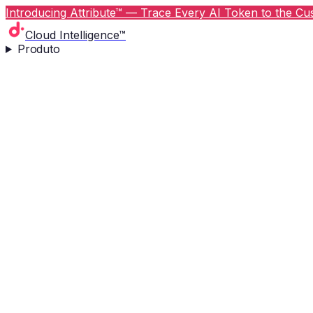
Introducing Attribute™ — Trace Every AI Token to the Cus
Cloud Intelligence™
Produto