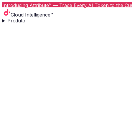
Introducing Attribute™ — Trace Every AI Token to the Cus
Cloud Intelligence™
Produto