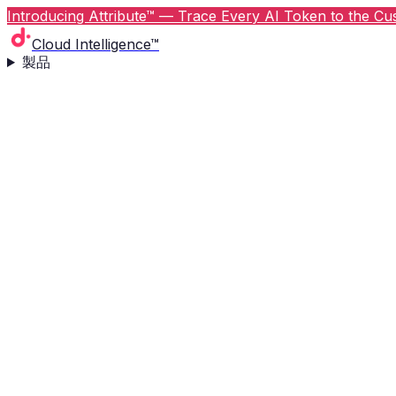
Introducing Attribute™ — Trace Every AI Token to the Cus
Cloud Intelligence™
製品