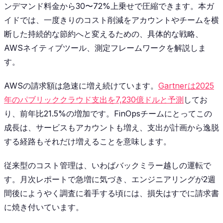
ンデマンド料金から30〜72%上乗せで圧縮できます。本ガ
イドでは、一度きりのコスト削減をアカウントやチームを横
断した持続的な節約へと変えるための、具体的な戦略、
AWSネイティブツール、測定フレームワークを解説しま
す。
AWSの請求額は急速に増え続けています。
Gartnerは2025
年のパブリッククラウド支出を7,230億ドルと予測
してお
り、前年比21.5%の増加です。FinOpsチームにとってこの
成長は、サービスもアカウントも増え、支出が計画から逸脱
する経路もそれだけ増えることを意味します。
従来型のコスト管理は、いわばバックミラー越しの運転で
す。月次レポートで急増に気づき、エンジニアリングが2週
間後にようやく調査に着手する頃には、損失はすでに請求書
に焼き付いています。