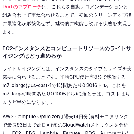
DoiTのアプローチ
は、これらを自動レコメンデーションと
組み合わせて重ね合わせることで、初回のクリーンアップ後
に最適化が形骸化せず、継続的に機能し続ける状態を実現し
ます。
EC2インスタンスとコンピュートリソースのライトサ
イジングはどう進めるか
ライトサイジングとは、インスタンスのタイプとサイズを実
需要に合わせることです。平均CPU使用率8%で稼働する
m7i.xlargeはus-east-1で1時間あたり0.2016ドル。これを
m7i.large(1時間あたり0.1008ドル)に落とせば、コストはち
ょうど半分になります。
AWS Compute Optimizerは過去14日分(有料モニタリング
で最長93日まで延長可能)のCloudWatchメトリクスを分析
し、EC2、EBS、Lambda、Fargate、RDS、Auroraにわた