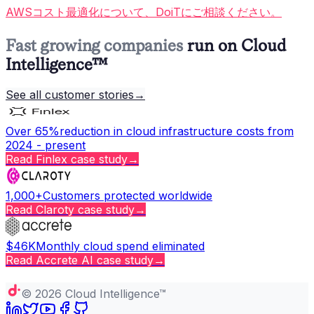
AWSコスト最適化について、DoiTにご相談ください。
Fast growing companies
run on Cloud
Intelligence™
See all customer stories
→
Over 65%
reduction in cloud infrastructure costs from
2024 - present
Read
Finlex
case study
→
1,000+
Customers protected worldwide
Read
Claroty
case study
→
$46K
Monthly cloud spend eliminated
Read
Accrete AI
case study
→
Copy page
©
2026
Cloud Intelligence™