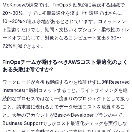
McKinseyの調査では、FinOpsを効果的に実践する組織で
20〜30%、すでに初期最適化を済ませた環境ではさらに
10〜20%の追加余地があるとされています。コミットメン
ト型割引だけでも、期間・支払いオプション・柔軟性のトレ
ードオフに応じて、対象となるコンピュート支出を30〜
72%削減できます。
FinOpsチームが避けるべきAWSコスト最適化のよく
ある失敗は何ですか?
ワークロードが今後も継続するかを検証せずに3年Reserved
Instancesに過剰コミットすること。ライトサイジングを継
続的なプロセスではなく一度きりのプロジェクトとして扱う
こと。請求書に現れるまでデータ転送コストを放置するこ
と。大半のアカウントがBasicやDeveloperプランの中で、
Business Supportでしかコスト最適化チェックを実行しな
いこと。そして自動アクションに接続しないままダッシュボ