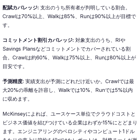
配賦カバレッジ:
支出のうち所有者が判明している割合。
Crawlは70%以上、Walkは85%、Runは90%以上が目標で
す。
コミットメント割引カバレッジ:
対象支出のうち、RIや
Savings Plansなどコミットメントでカバーされている割
合。Crawlは約60%、Walkは75%以上、Runは80%以上が
目安です。
予測精度:
実績支出が予測にどれだけ近いか。Crawlでは最
大20%の乖離を許容し、Walkでは10%、Runでは5%以内
に収めます。
McKinseyによれば、ユースケース単位でクラウドコストと
ビジネス価値を結びつけている企業はわずか15%にとどまり
ます。エンジニアリングのベロシティやコンピュート1ドル
あたりの売上に節約を紐づけたレポートは、財務チームが単