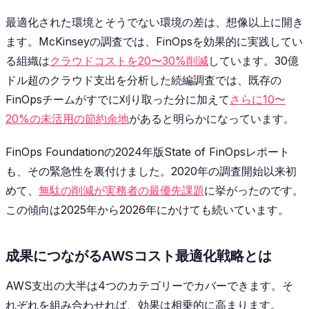
最適化された環境とそうでない環境の差は、想像以上に開き
ます。McKinseyの調査では、FinOpsを効果的に実践してい
る組織は
クラウドコストを20〜30%削減
しています。30億
ドル超のクラウド支出を分析した続編調査では、既存の
FinOpsチームがすでに刈り取った分に加えて
さらに10〜
20%の未活用の節約余地
があると明らかになっています。
FinOps Foundationの2024年版State of FinOpsレポート
も、その緊急性を裏付けました。2020年の調査開始以来初
めて、
無駄の削減が実務者の最優先課題
に挙がったのです。
この傾向は2025年から2026年にかけても続いています。
成果につながるAWSコスト最適化戦略とは
AWS支出の大半は4つのカテゴリーでカバーできます。そ
れぞれを組み合わせれば、効果は相乗的に高まります。