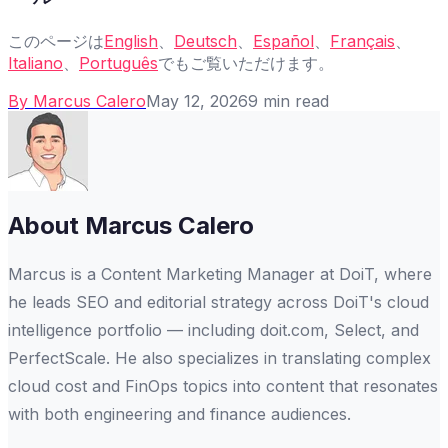
このページは
English
、
Deutsch
、
Español
、
Français
、
Italiano
、
Português
でもご覧いただけます。
By
Marcus Calero
May 12, 2026
9
min read
About
Marcus Calero
Marcus is a Content Marketing Manager at DoiT, where
he leads SEO and editorial strategy across DoiT's cloud
intelligence portfolio — including doit.com, Select, and
PerfectScale. He also specializes in translating complex
cloud cost and FinOps topics into content that resonates
with both engineering and finance audiences.